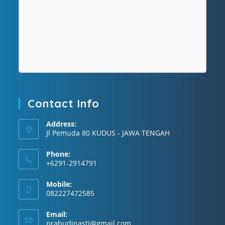
Contact Info
Address:
Jl Pemuda 80 KUDUS - JAWA TENGAH
Phone:
+6291-2914791
Mobile:
082227472585
Email:
fmovies
prabudinasti@gmail.com